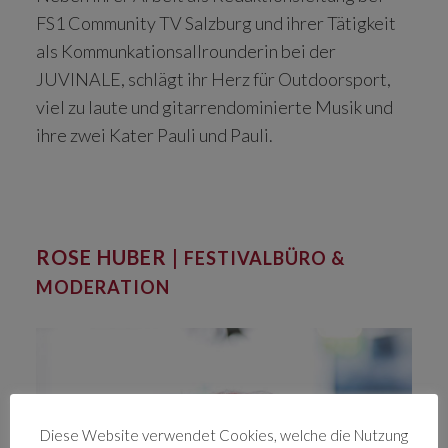
FS1 Community TV Salzburg und ihrer Tätigkeit
als Kommunkationsallrounderin bei der
JUVINALE, schlägt ihr Herz für Outdoorsport,
viel zu laute und gitarrendominierte Musik und
ihre zwei Kater Pauli und Pauli.
ROSE HUBER |
FESTIVALBÜRO &
MODERATION
Diese Website verwendet Cookies, welche die Nutzung