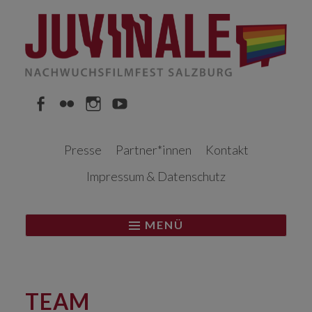
Springe
zum
Inhalt
Facebook
Flickr
Instagram
YouTube
Presse
Partner*innen
Kontakt
Impressum & Datenschutz
MENÜ
TEAM