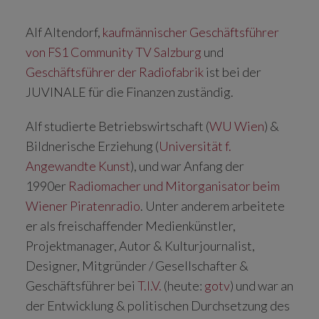
Alf Altendorf,
kaufmännischer Geschäftsführer
von FS1 Community TV Salzburg
und
Geschäftsführer der Radiofabrik
ist bei der
JUVINALE für die Finanzen zuständig.
Alf studierte Betriebswirtschaft (
WU Wien
) &
Bildnerische Erziehung (
Universität f.
Angewandte Kunst
), und war Anfang der
1990er
Radiomacher und Mitorganisator beim
Wiener Piratenradio
. Unter anderem arbeitete
er als freischaffender Medienkünstler,
Projektmanager, Autor & Kulturjournalist,
Designer, Mitgründer / Gesellschafter &
Geschäftsführer bei
T.I.V.
(heute:
gotv
) und war an
der Entwicklung & politischen Durchsetzung des