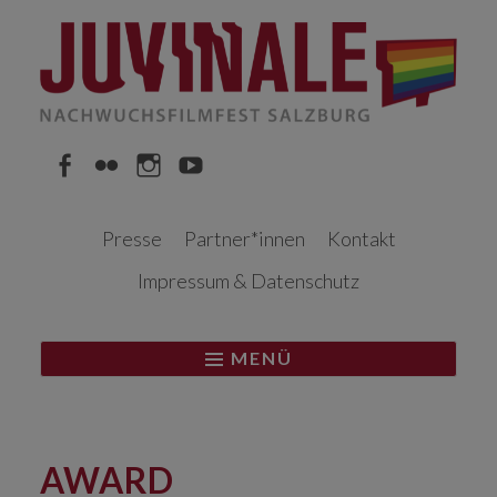
Springe
zum
Inhalt
Facebook
Flickr
Instagram
YouTube
Presse
Partner*innen
Kontakt
Impressum & Datenschutz
MENÜ
AWARD