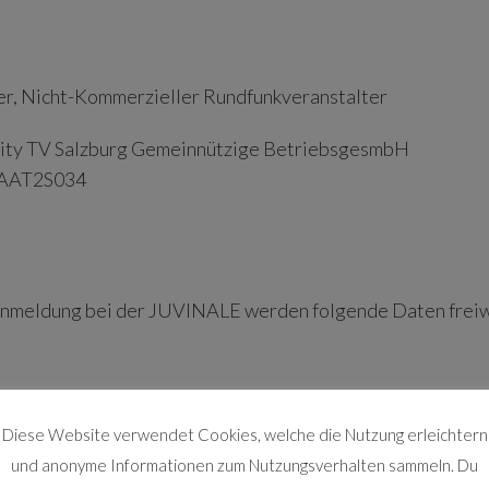
r, Nicht-Kommerzieller Rundfunkveranstalter
ty TV Salzburg Gemeinnützige BetriebsgesmbH
AAT2S034
nmeldung bei der JUVINALE werden folgende Daten freiwil
ng
Diese Website verwendet Cookies, welche die Nutzung erleichtern
und anonyme Informationen zum Nutzungsverhalten sammeln. Du