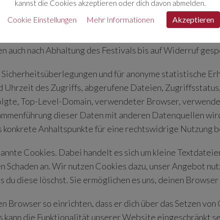
kannst die Cookies akzeptieren oder dich davon abmelden.
 und Bilder)
Cookie Einstellungen
Mehr Informationen
Akzeptieren
n Archiv mit eingereichten Werken zur Repräsentation v
n auch nach Abhaltung des Festivals bis auf Widerruf gesp
 Sicherheitsüberlegungen und für anonyme statistische E
d Uhrzeit des Zugriffs, abgerufene Dateien, Zugriffsstatu
folgte, Top-Level-Domain, verwendeter Browser, verwende
mmenführung dieser Daten mit anderen Datenquellen wird
ns konkrete Anhaltspunkte für eine rechtswidrige Nutzung 
te Cookies. Dabei handelt es sich um kleine Textdateien,
n Schaden an. Wir nutzen Cookies dazu, unser Angebot nutz
is du diese löschst. Sie ermöglichen es uns, deinen Brows
n Browser so einrichten, dass er dich über das Setzen von C
 kann die Funktionalität unserer Website eingeschränkt se