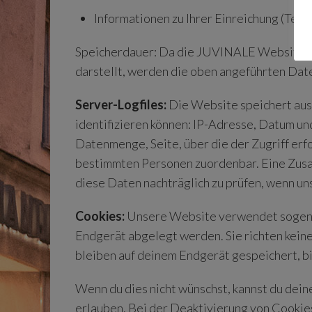
Informationen zu Ihrer Einreichung (Texte
Speicherdauer: Da die JUVINALE Website ei
darstellt, werden die oben angeführten Date
Server-Logfiles:
Die Website speichert aus
identifizieren können: IP-Adresse, Datum un
Datenmenge, Seite, über die der Zugriff er
bestimmten Personen zuordenbar. Eine Zusa
diese Daten nachträglich zu prüfen, wenn u
Cookies:
Unsere Website verwendet sogenann
Endgerät abgelegt werden. Sie richten keine
bleiben auf deinem Endgerät gespeichert, b
Wenn du dies nicht wünschst, kannst du deine
erlauben. Bei der Deaktivierung von Cookies