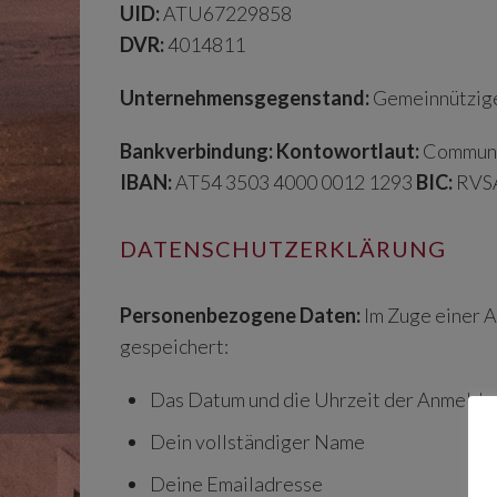
UID:
ATU67229858
DVR:
4014811
Unternehmensgegenstand:
Gemeinnützige
Bankverbindung:
Kontowortlaut:
Communi
IBAN:
AT54 3503 4000 0012 1293
BIC:
RVS
DATENSCHUTZERKLÄRUNG
Personenbezogene Daten:
Im Zuge einer A
gespeichert:
Das Datum und die Uhrzeit der Anmeldu
Dein vollständiger Name
Deine Emailadresse