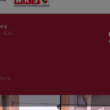
urg
 - E.U.
zburg
.