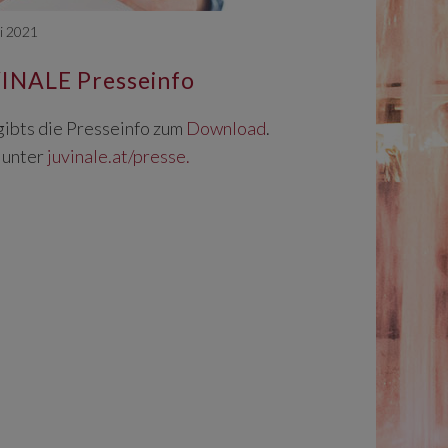
ni 2021
INALE Presseinfo
gibts die Presseinfo zum
Download
.
 unter
juvinale.at/presse.