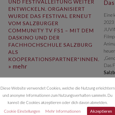
UND FESTIVALLEITUNG WEITER
Das
ENTWICKELN. ORGANISIERT
Eine 
WURDE DAS FESTIVAL ERNEUT
2023 
VOM SALZBURGER
JUVI
COMMUNITY TV FS1 – MIT DEM
Filmp
DASKINO UND DER
Anima
FACHHOCHSCHULE SALZBURG
heuer
ALS
„Gend
KOOPERATIONSPARTNER*INNEN.
Das F
» mehr
Salz
und 
Preis
Diese Website verwendet Cookies, welche die Nutzung erleichtern
unte
und anonyme Informationen zum Nutzungsverhalten sammeln. Du
Filma
kannst die Cookies akzeptieren oder dich davon abmelden.
Anima
Cookie Einstellungen
Mehr Informationen
Akzeptieren