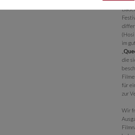
HFF M
Baden
Festi
diffe
(Hosi
im gu
„
Quee
die s
besch
Filme
für e
zur V
Wir f
Ausga
Filmn