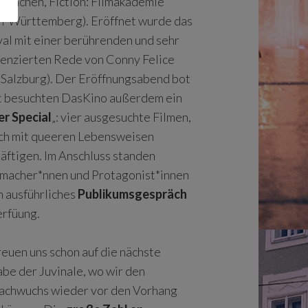
ünchen, Fiction: Filmakademie
-Württemberg). Eröffnet wurde das
val mit einer berührenden und sehr
renzierten Rede von Conny Felice
 Salzburg). Der Eröffnungsabend bot
t besuchten DasKino außerdem ein
r Special
„: vier ausgesuchte Filmen,
ich mit queeren Lebensweisen
äftigen. Im Anschluss standen
macher*nnen und Protagonist*innen
in ausführliches
Publikumsgespräch
erfüung.
reuen uns schon auf die nächste
be der Juvinale, wo wir den
achwuchs wieder vor den Vorhang