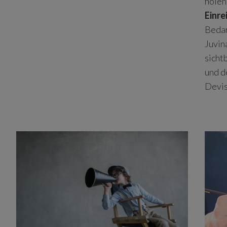
holen
Einr
Bedar
Juvin
sicht
und d
Devis