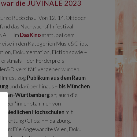
 war die JUVINALE 2023
kurze Rückschau: Von 12.-14. Oktober
fand das Nachwuchsfilmfestival
NALE im
DasKino
statt, bei dem
reise in den Kategorien Music&Clips,
tion, Dokumentation, Fiction sowie –
 erstmals – der Förderpreis
er&Diversität“ vergeben wurden.
ilmfest zog
Publikum aus dem Raum
burg
und darüber hinaus –
bis München
Baden-Württemberg
an; auch die
träger*innen stammen von
rschiedlichen Hochschulen
mit
usrichtung (Clips: FH Salzburg,
tion: Die Angewandte Wien, Doku: