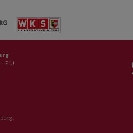
urg
 - E.U.
zburg
.