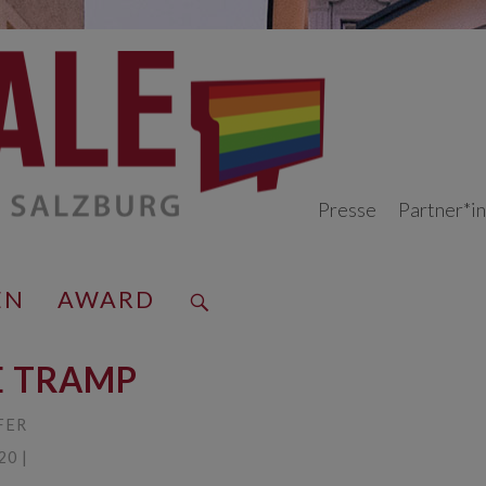
Presse
Partner*i
EN
AWARD
BE TRAMP
FER
20 |