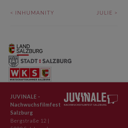
BEITRAGS-
<
INHUMANITY
JULIE
>
NAVIGATION
JUVINALE -
Nachwuchsfilmfest
Salzburg
Bergstraße 12 |