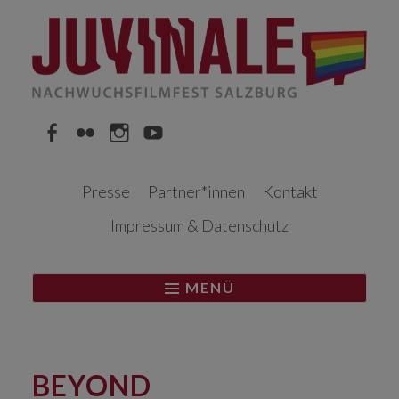
Springe
zum
Inhalt
Facebook
Flickr
Instagram
YouTube
Presse
Partner*innen
Kontakt
Impressum & Datenschutz
MENÜ
BEYOND