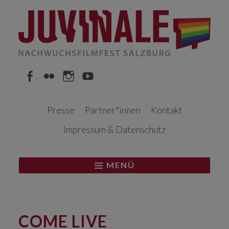
Springe
zum
Inhalt
Facebook
Flickr
Instagram
YouTube
Presse
Partner*innen
Kontakt
Impressum & Datenschutz
MENÜ
COME LIVE