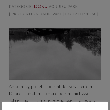
DOKU
KATEGORIE:
VON JISU PARK
| PRODUKTIONSJAHR: 2021 | LAUFZEIT: 13:50 |
An dem Tag plötzlich kommt der Schatten der
Depression über mich und befreit mich zwei
Jahre lang nicht. In dieser endlosen Höhle, gibt
es kein Licht. Ich stehe allein, während ich die