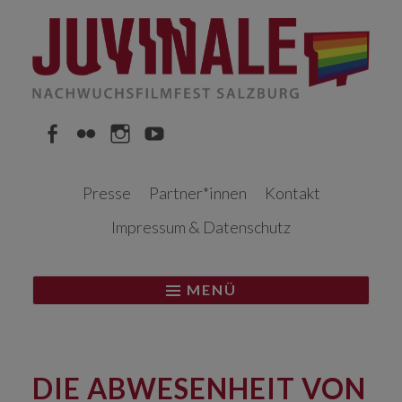
Springe
zum
Inhalt
Facebook
Flickr
Instagram
YouTube
Presse
Partner*innen
Kontakt
Impressum & Datenschutz
MENÜ
DIE ABWESENHEIT VON