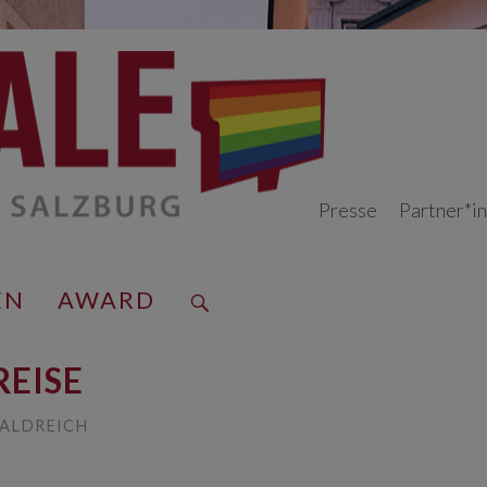
Presse
Partner*i
EN
AWARD
REISE
ALDREICH