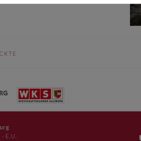
ÜCKTE
urg
 - E.U.