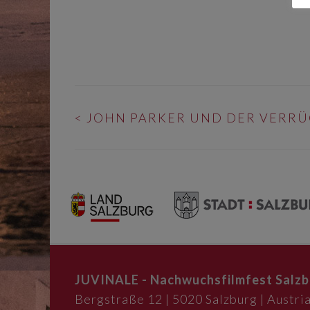
BEITRAGS-
<
JOHN PARKER UND DER VERR
NAVIGATION
JUVINALE - Nachwuchsfilmfest Salzb
Bergstraße 12 | 5020 Salzburg | Austria