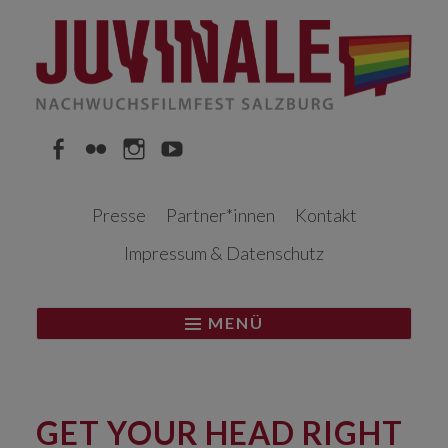
Springe
zum
Inhalt
Facebook
Flickr
Instagram
YouTube
Presse
Partner*innen
Kontakt
Impressum & Datenschutz
MENÜ
GET YOUR HEAD RIGHT