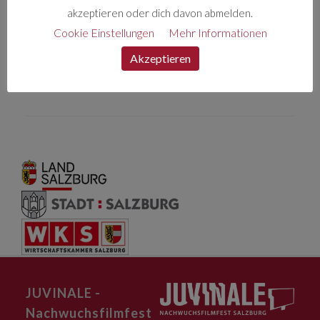
Genre: Anime
akzeptieren oder dich davon abmelden.
Cookie Einstellungen
Mehr Informationen
Akzeptieren
BEITRAGS-
<
MEDYSTOPIA
ESPRESSO
>
NAVIGATION
JUVINALE -
Nachwuchsfilmfest