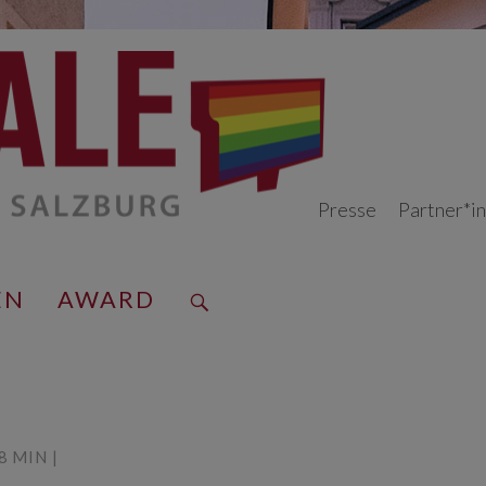
Presse
Partner*i
EN
AWARD
8 MIN |