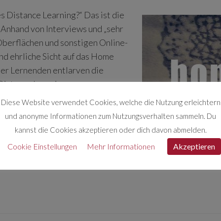
 Distance Learning?“ Das ist die
 Anhand von Interviews und „sehr
Oberflächen und sonstigen Online-
nd ehrliche Sicht auf das Home
 der Lernenden entlarven die
Distance Learnings.
Diese Website verwendet Cookies, welche die Nutzung erleichtern
und anonyme Informationen zum Nutzungsverhalten sammeln. Du
kannst die Cookies akzeptieren oder dich davon abmelden.
Cookie Einstellungen
Mehr Informationen
Akzeptieren