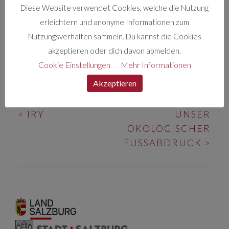
verzauberte die Menschen Sibiriens mit seinen
Diese Website verwendet Cookies, welche die Nutzung
lebenden Puppen & magischen Shows. Alles was
erleichtern und anonyme Informationen zum
ihn umgibt baute er selbst. Meistens war er
Nutzungsverhalten sammeln. Du kannst die Cookies
einsam, gleichzeitig bedeutete das für ihn
akzeptieren oder dich davon abmelden.
Freiheit.
Cookie Einstellungen
Mehr Informationen
Akzeptieren
BEITRAGS-
<
IRY
UNSER
NAVIGATION
ÖKOLOGISCHER
FUSSABDRUCK
>