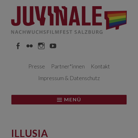
Springe
zum
Inhalt
Facebook
Flickr
Instagram
YouTube
Presse
Partner*innen
Kontakt
Impressum & Datenschutz
MENÜ
ILLUSIA