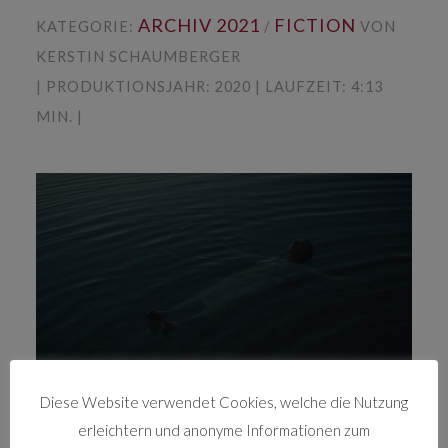
ARCHIV 2021
FICTION
KATEGORIE:
/
VON
KERSTIN SCHAUMBERGER
| PRODUKTIONSJAHR: 2020 | LAUFZEIT: 4:13
MIN. |
Diese Website verwendet Cookies, welche die Nutzung
Invincible is a coming of age story, showing the
erleichtern und anonyme Informationen zum
impacts school pressure can have on children, as