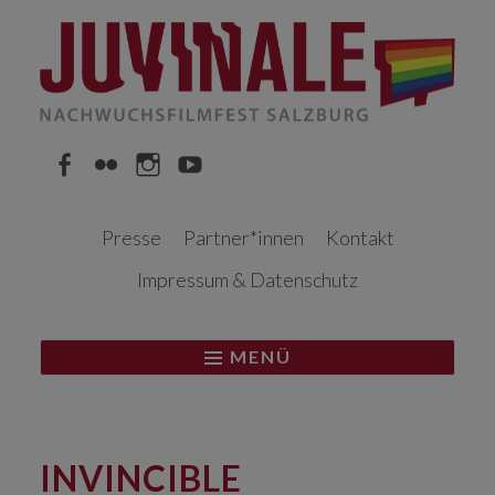
Springe
zum
Inhalt
Facebook
Flickr
Instagram
YouTube
Presse
Partner*innen
Kontakt
Impressum & Datenschutz
MENÜ
INVINCIBLE