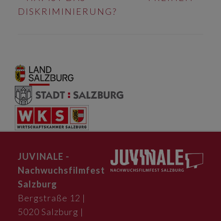
NAVIGATION
DISKRIMINIERUNG?
JUVINALE -
Nachwuchsfilmfest
Salzburg
Bergstraße 12 |
5020 Salzburg |