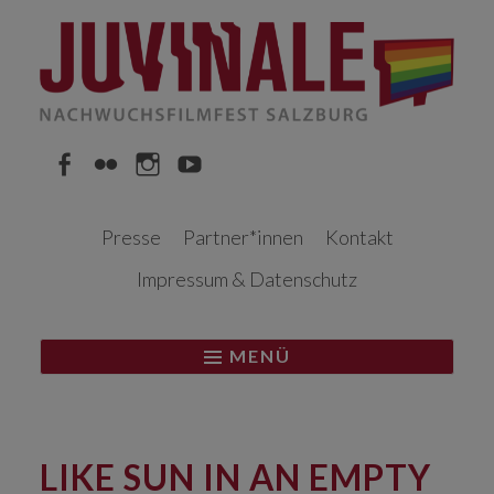
Springe
zum
Inhalt
Facebook
Flickr
Instagram
YouTube
Presse
Partner*innen
Kontakt
Impressum & Datenschutz
MENÜ
LIKE SUN IN AN EMPTY