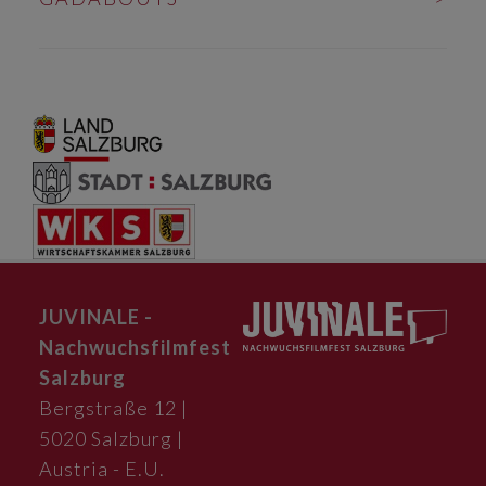
JUVINALE -
Nachwuchsfilmfest
Salzburg
Bergstraße 12 |
5020 Salzburg |
Austria - E.U.