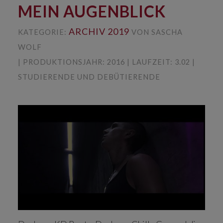
MEIN AUGENBLICK
ARCHIV 2019
KATEGORIE:
VON SASCHA
WOLF
| PRODUKTIONSJAHR: 2016 | LAUFZEIT: 3.02 |
STUDIERENDE UND DEBÜTIERENDE