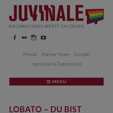
Springe
zum
Inhalt
Facebook
Flickr
Instagram
YouTube
Presse
Partner*innen
Kontakt
Impressum & Datenschutz
MENÜ
LOBATO – DU BIST