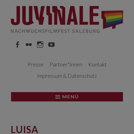
Springe
zum
Inhalt
Facebook
Flickr
Instagram
YouTube
Presse
Partner*innen
Kontakt
Impressum & Datenschutz
MENÜ
LUISA