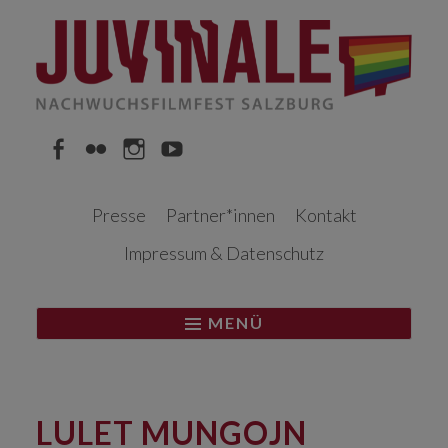
Springe
zum
Inhalt
Facebook
Flickr
Instagram
YouTube
Presse
Partner*innen
Kontakt
Impressum & Datenschutz
MENÜ
LULET MUNGOJN