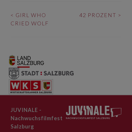
BEITRAGS-
<
GIRL WHO
42 PROZENT
>
NAVIGATION
CRIED WOLF
JUVINALE -
Nachwuchsfilmfest
Salzburg