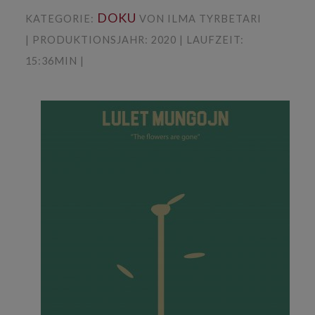
DOKU
KATEGORIE:
VON ILMA TYRBETARI
| PRODUKTIONSJAHR: 2020 | LAUFZEIT:
15:36MIN |