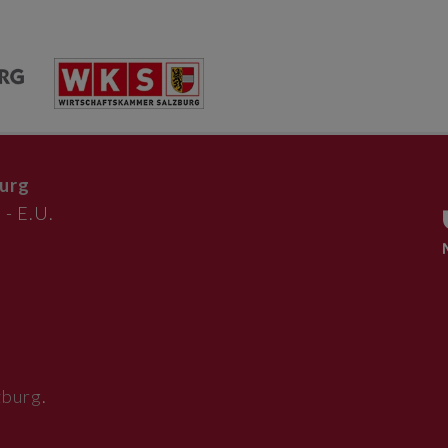
urg
 - E.U.
zburg
.