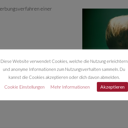
werbungsverfahren einer
Diese Website verwendet Cookies, welche die Nutzung erleichtern
und anonyme Informationen zum Nutzungsverhalten sammeln. Du
kannst die Cookies akzeptieren oder dich davon abmelden.
Cookie Einstellungen
Mehr Informationen
Akzeptieren