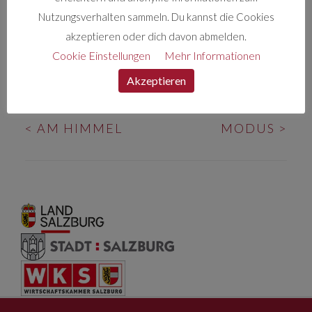
ihrem Glück. In einer Stadt mit tausend Straßen,
Nutzungsverhalten sammeln. Du kannst die Cookies
stellt sich schnell die Frage, wohin der Weg
akzeptieren oder dich davon abmelden.
eigentlich gehen soll….
Cookie Einstellungen
Mehr Informationen
Akzeptieren
BEITRAGS-
<
AM HIMMEL
MODUS
>
NAVIGATION