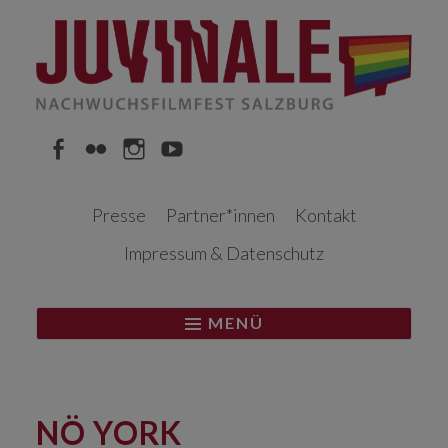
Springe
zum
Inhalt
Facebook
Flickr
Instagram
YouTube
Presse
Partner*innen
Kontakt
Impressum & Datenschutz
MENÜ
NÖ YORK