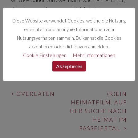
wird Peskador von zwei Nachtwächtern ertappt,
die wissen wollen, wer er ist. Glücklichen
Umständen ist es zu verdanken, dass er sein
Diese Website verwendet Cookies, welche die Nutzung
magisches Keyboard mitgebracht hat, auf dem er
erleichtern und anonyme Informationen zum
umgehend zu spielen beginnt. Sänger, Musiker,
Nutzungsverhalten sammeln. Du kannst die Cookies
Eltern, Nonnen, Filmemacher und Matrosen eilen
akzeptieren oder dich davon abmelden.
herbei, um auf so manche spannende Frage eine
Cookie Einstellungen
Mehr Informationen
musikalische Antwort zu geben.
Akzeptieren
BEITRAGS-
<
OVEREATEN
(K)EIN
NAVIGATION
HEIMATFILM. AUF
DER SUCHE NACH
HEIMAT IM
PASSEIERTAL.
>