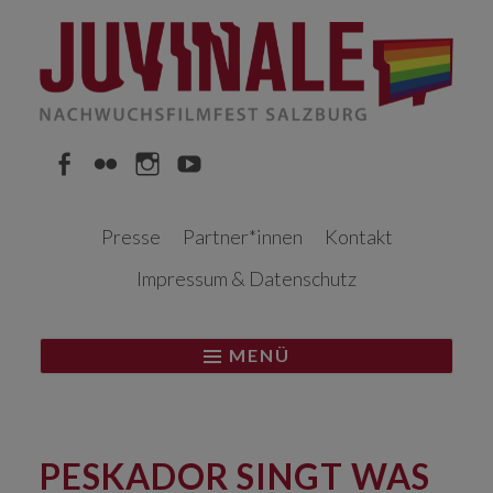
Springe
zum
Inhalt
Facebook
Flickr
Instagram
YouTube
Presse
Partner*innen
Kontakt
Impressum & Datenschutz
MENÜ
PESKADOR SINGT WAS