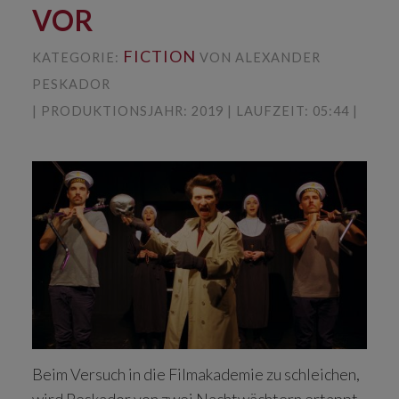
VOR
FICTION
KATEGORIE:
VON ALEXANDER
PESKADOR
| PRODUKTIONSJAHR: 2019 | LAUFZEIT: 05:44 |
Beim Versuch in die Filmakademie zu schleichen,