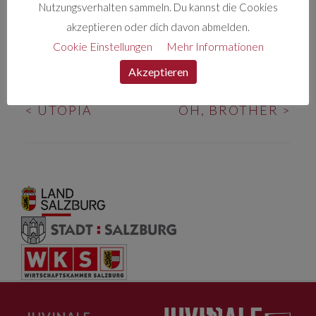
Nutzungsverhalten sammeln. Du kannst die Cookies
Duett, wobei enorme Versagensängste das Duo
akzeptieren oder dich davon abmelden.
zu zerreißen drohen.
Cookie Einstellungen
Mehr Informationen
Akzeptieren
BEITRAGS-
<
UTOPIA
OH, BROTHER
>
NAVIGATION