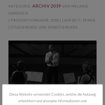
ARCHIV 2019
KATEGORIE:
VON MELANIE
GARDISCH
| PRODUKTIONSJAHR: 2018 | LAUFZEIT: 19 MIN.
| STUDIERENDE UND DEBÜTIERENDE
Diese Website verwendet Cookies, welche die Nutzung
In „Prelude” proben die Zwillinge Julia und Caro
erleichtern und anonyme Informationen zum
vor dem großen Cellokonzert ein letztes Mal ihr