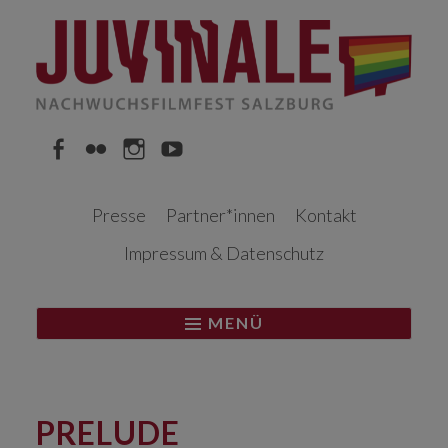
Springe
zum
Inhalt
Facebook
Flickr
Instagram
YouTube
Presse
Partner*innen
Kontakt
Impressum & Datenschutz
MENÜ
PRELUDE