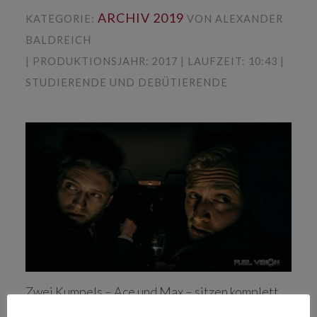
ARCHIV 2019
KATEGORIE:
VON ALEXANDER
BALDREICH
| PRODUKTIONSJAHR: 2017 | LAUFZEIT: 10:43 |
STUDIERENDE UND DEBÜTIERENDE
Zwei Kumpels – Ace und Max – sitzen komplett
high im Wagen. Sie werden Zeugen einer Leichen