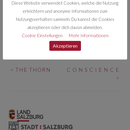
Diese Website verwendet Cookies, welche die Nutzung
Beseitigung. Schließlich werden sie selbst zu
erleichtern und anonyme Informationen zum
Opfern – zumindest in ihrem Schlaf. Komplett in
Nutzungsverhalten sammeln. Du kannst die Cookies
die Realität zurückgeschubst werden sie durch
akzeptieren oder dich davon abmelden.
einen Polizisten. Dieser nimmt sie aufgrund
Cookie Einstellungen
Mehr Informationen
einer Leiche in deren Kofferraum fest.
Akzeptieren
BEITRAGS-
<
THE THORN
C O N S C I E N C E
NAVIGATION
>