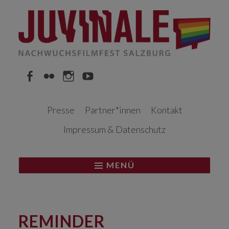
Springe
zum
Inhalt
Facebook
Flickr
Instagram
YouTube
Presse
Partner*innen
Kontakt
Impressum & Datenschutz
MENÜ
REMINDER