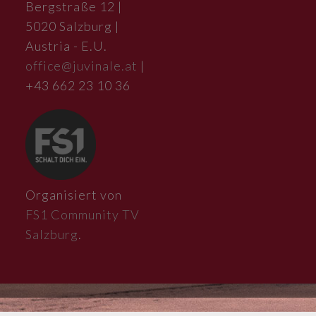
Bergstraße 12 |
5020 Salzburg |
Austria - E.U.
office@juvinale.at
|
+43 662 23 10 36
Organisiert von
FS1 Community TV
Salzburg
.