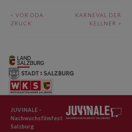
BEITRAGS-
<
VOR ODA
KARNEVAL DER
NAVIGATION
ZRUCK
KELLNER
>
JUVINALE -
Nachwuchsfilmfest
Salzburg