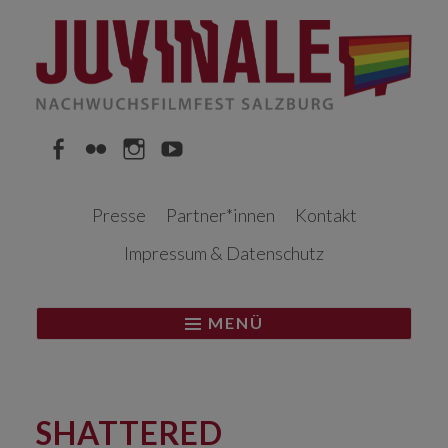
Springe
zum
Inhalt
Facebook
Flickr
Instagram
YouTube
Presse
Partner*innen
Kontakt
Impressum & Datenschutz
MENÜ
SHATTERED