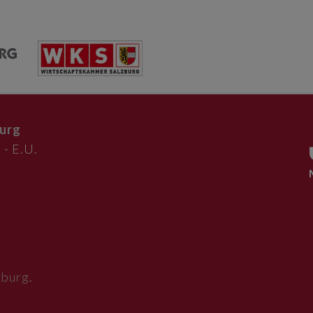
urg
 - E.U.
zburg
.