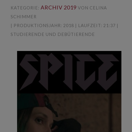
ARCHIV 2019
KATEGORIE:
VON CELINA
SCHIMMER
| PRODUKTIONSJAHR: 2018 | LAUFZEIT: 21:37 |
STUDIERENDE UND DEBÜTIERENDE