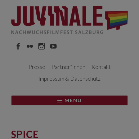
Springe
zum
Inhalt
Facebook
Flickr
Instagram
YouTube
Presse
Partner*innen
Kontakt
Impressum & Datenschutz
MENÜ
SPICE