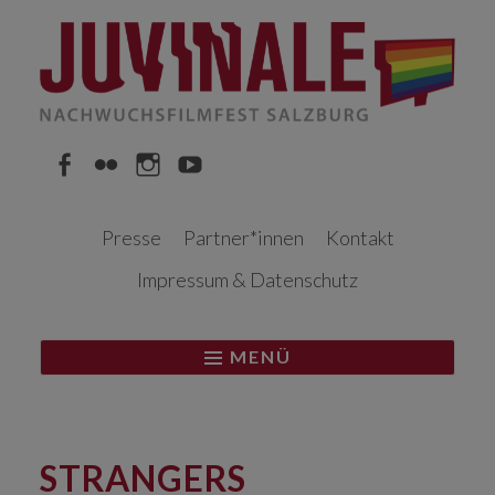
Springe
zum
Inhalt
Facebook
Flickr
Instagram
YouTube
Presse
Partner*innen
Kontakt
Impressum & Datenschutz
MENÜ
STRANGERS