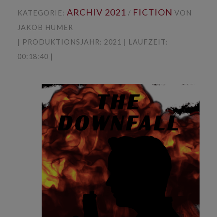
ARCHIV 2021
FICTION
KATEGORIE:
/
VON
JAKOB HUMER
| PRODUKTIONSJAHR: 2021 | LAUFZEIT:
00:18:40 |