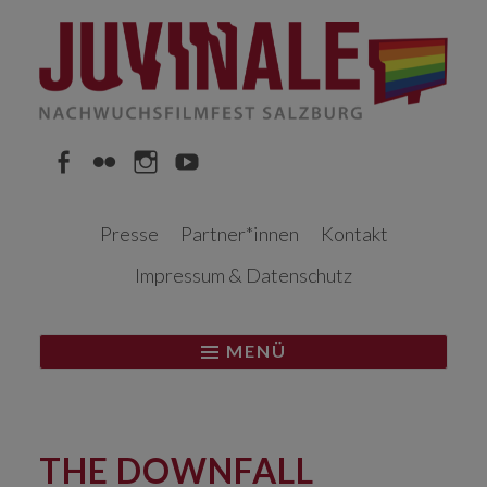
Springe
zum
Inhalt
Facebook
Flickr
Instagram
YouTube
Presse
Partner*innen
Kontakt
Impressum & Datenschutz
MENÜ
THE DOWNFALL