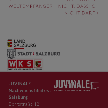
NAVIGATION
WELTEMPFÄNGER
NICHT, DASS ICH
NICHT DARF
>
JUVINALE -
Nachwuchsfilmfest
Salzburg
Bergstraße 12 |