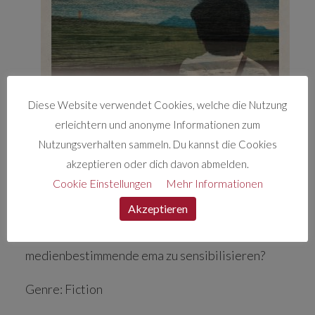
Diese Website verwendet Cookies, welche die Nutzung
erleichtern und anonyme Informationen zum
Nutzungsverhalten sammeln. Du kannst die Cookies
Wieso sollte man eigentlich nicht die tragische
akzeptieren oder dich davon abmelden.
Flüchtlingskrise in ein Märchen verpacken und
Cookie Einstellungen
Mehr Informationen
auf diesem Wege deren Odysee ver- ständlich,
Akzeptieren
aber dennoch dramatisch darstellen, um die
Menschen für dieses aktuelle und
medienbestimmende ema zu sensibilisieren?
Genre: Fiction