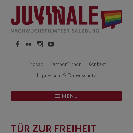
Springe
zum
Inhalt
Facebook
Flickr
Instagram
YouTube
Presse
Partner*innen
Kontakt
Impressum & Datenschutz
MENÜ
TÜR ZUR FREIHEIT