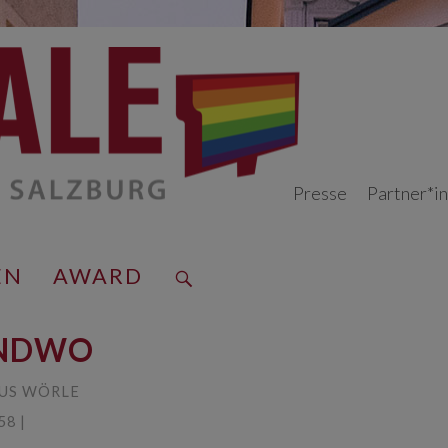
Presse
Partner*i
EN
AWARD
ENDWO
US WÖRLE
58 |