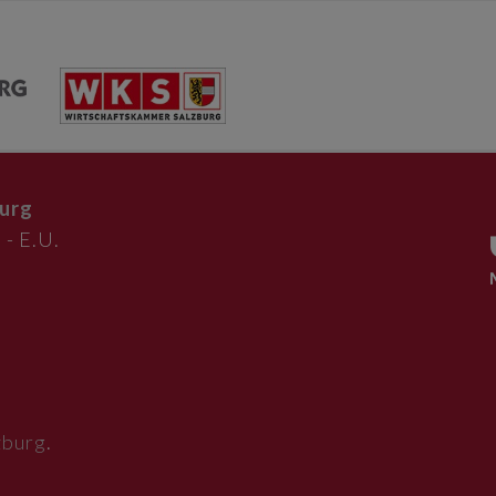
urg
 - E.U.
zburg
.