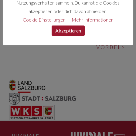
Nutzungsverhalten sammeln. Du kannst die Cookies
akzeptieren oder dich davon abmelden.
Cookie Einstellungen
Mehr Informationen
BEITRAGS-
<
MEANT TO BE
MACE FEAT.
Akzeptieren
NAVIGATION
MISTA M – AN MIR
VORBEI
>