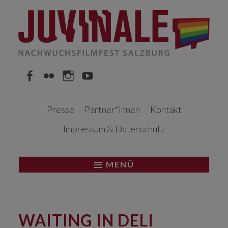
Springe
zum
Inhalt
Facebook
Flickr
Instagram
YouTube
Presse
Partner*innen
Kontakt
Impressum & Datenschutz
MENÜ
WAITING IN DELI