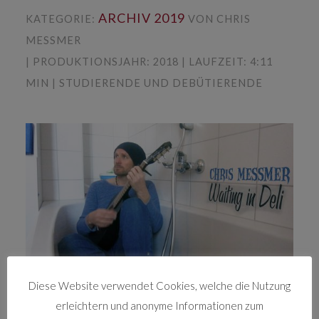
ARCHIV 2019
KATEGORIE:
VON CHRIS
MESSMER
| PRODUKTIONSJAHR: 2018 | LAUFZEIT: 4:11
MIN | STUDIERENDE UND DEBÜTIERENDE
Diese Website verwendet Cookies, welche die Nutzung
Musikvideo von Chris Messmer im eigenen Bad
erleichtern und anonyme Informationen zum
und WC (mangels Geld und Alternativen).