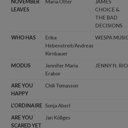
NOVEMBER
Maria Otter
JAMES
LEAVES
CHOICE &
THE BAD
DECISIONS
WHO HAS
Erika
WESPA MUSI
Hebenstreit/Andreas
Kirnbauer
MODUS
Jennifer Maria
JENNY ft. RIO
Erabor
ARE YOU
Chili Tomasson
HAPPY
L’ORDINAIRE
Sonja Aberl
ARE YOU
Jan Köllges
SCARED YET