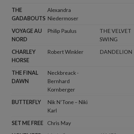
THE
Alexandra
GADABOUTS
Niedermoser
VOYAGE AU
Philip Paulus
THE VELVET
NORD
SWING
CHARLEY
Robert Winkler
DANDELION
HORSE
THE FINAL
Neckbreack -
DAWN
Bernhard
Kornberger
BUTTERFLY
Nik N’Tone – Niki
Karl
SET ME FREE
Chris May