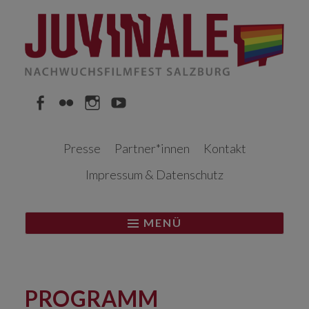
Springe
zum
Inhalt
Facebook
Flickr
Instagram
YouTube
Presse
Partner*innen
Kontakt
Impressum & Datenschutz
MENÜ
PROGRAMM