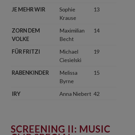
JE MEHR WIR
Sophie
13
Krause
ZORN DEM
Maximilian
14
VOLKE
Becht
FÜR FRITZI
Michael
19
Ciesielski
RABENKINDER
Melissa
15
Byrne
IRY
Anna Niebert
42
SCREENING II: MUSIC