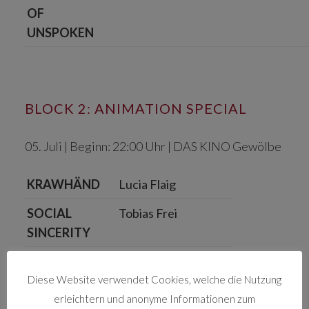
OF
UNSPOKEN
BLOCK 2: ANIMATION SPECIAL
05. Juli | Beginn: 22:00 Uhr | DAS KINO Gewölbe
KRAWHÄND
Lucia Flaig
SOCIAL
Tobias Frei
SINCERITY
ZU BESUCH
Sam Handel
Diese Website verwendet Cookies, welche die Nutzung
AURA
Timm Völkner
erleichtern und anonyme Informationen zum