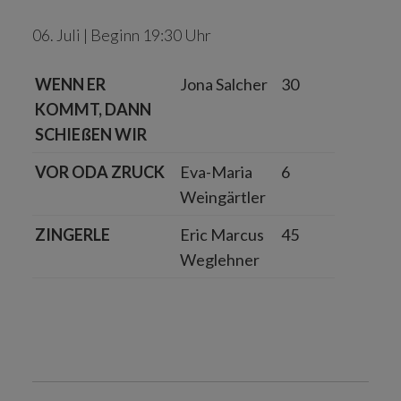
06. Juli | Beginn 19:30 Uhr
WENN ER
Jona Salcher
30
KOMMT, DANN
SCHIEßEN WIR
VOR ODA ZRUCK
Eva-Maria
6
Weingärtler
ZINGERLE
Eric Marcus
45
Weglehner