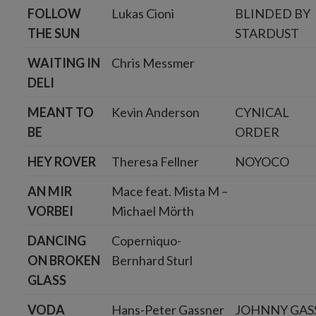
FOLLOW
Lukas Cioni
BLINDED BY
THE SUN
STARDUST
WAITING IN
Chris Messmer
DELI
MEANT TO
Kevin Anderson
CYNICAL
BE
ORDER
HEY ROVER
Theresa Fellner
NOYOCO
AN MIR
Mace feat. Mista M –
VORBEI
Michael Mörth
DANCING
Coperniquo-
ON BROKEN
Bernhard Sturl
GLASS
VODA
Hans-Peter Gassner
JOHNNY GAS