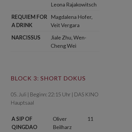
Leona Rajakowitsch
REQUIEM FOR
Magdalena Hofer,
A DRINK
Veit Vergara
NARCISSUS
Jiale Zhu, Wen-
Cheng Wei
BLOCK 3: SHORT DOKUS
05. Juli | Beginn: 22:15 Uhr | DAS KINO
Hauptsaal
A SIP OF
Oliver
11
QINGDAO
Beilharz