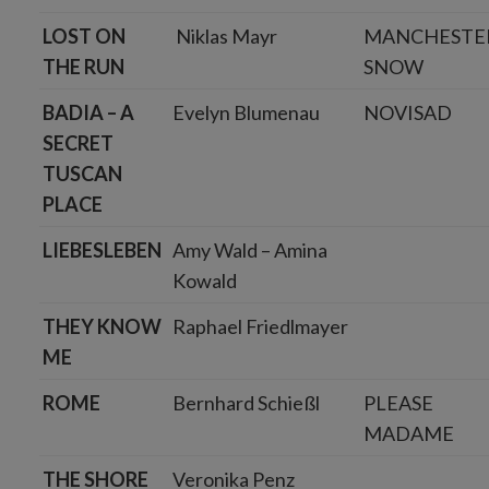
LOST ON
Niklas Mayr
MANCHESTE
THE RUN
SNOW
BADIA – A
Evelyn Blumenau
NOVISAD
SECRET
TUSCAN
PLACE
LIEBESLEBEN
Amy Wald – Amina
Kowald
THEY KNOW
Raphael Friedlmayer
ME
ROME
Bernhard Schießl
PLEASE
MADAME
THE SHORE
Veronika Penz