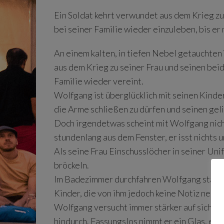
Ein Soldat kehrt verwundet aus dem Krieg zur
bei seiner Familie wieder einzuleben, bis er m
An einem kalten, in tiefen Nebel getauchte
aus dem Krieg zu seiner Frau und seinen beide
Familie wieder vereint.
Wolfgang ist überglücklich mit seinen Kinder
die Arme schließen zu dürfen und seinen gel
Doch irgendetwas scheint mit Wolfgang nich
stundenlang aus dem Fenster, er isst nichts 
Als seine Frau Einschusslöcher in seiner Un
bröckeln.
Im Badezimmer durchfahren Wolfgang starke Sc
Kinder, die von ihm jedoch keine Notiz nehmen
Wolfgang versucht immer stärker auf sich au
hindurch. Fassungslos nimmt er ein Glas, erfa