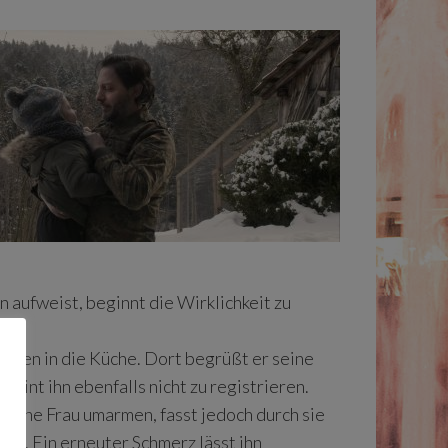
n aufweist, beginnt die Wirklichkeit zu
cken in die Küche. Dort begrüßt er seine
heint ihn ebenfalls nicht zu registrieren.
 seine Frau umarmen, fasst jedoch durch sie
ie. Ein erneuter Schmerz lässt ihn