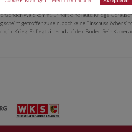
Cookie Einstellungen
Mehr Informationen
Akzeptieren
r Kehle. Wolfgang läuft panisch aus dem Haus.
renzenden Wald kommt. Er hört eine laute Kriegs-Geräusch
 scheint getroffen zu sein, doch keine Einschusslöcher sin
rm, im Krieg. Er liegt zitternd auf dem Boden. Sein Kamerad
.