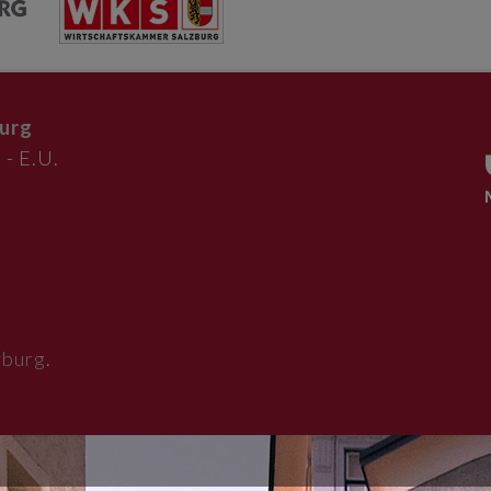
urg
 - E.U.
zburg
.