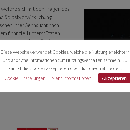
, welche sich mit den Fragen des
nd Selbstverwirklichung
schen ihrer Sehnsucht nach
nem finanziell unterstützten
die komplette Unabhängigkeit oder
Diese Website verwendet Cookies, welche die Nutzung erleichtern
und anonyme Informationen zum Nutzungsverhalten sammeln. Du
kannst die Cookies akzeptieren oder dich davon abmelden.
Cookie Einstellungen
Mehr Informationen
Akzeptieren