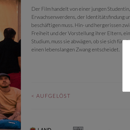
Der Film handelt von einer jungen Studentin
Erwachsenwerdens, der Identitätsfindung u
beschäftigen muss. Hin- und hergerissen zwi
Freiheit und der Vorstellung ihrer Eltern, ei
Studium, muss sie abwägen, ob sie sich für 
einen lebenslangen Zwang entscheidet.
BEITRAGS-
<
AUFGELÖST
NAVIGATION