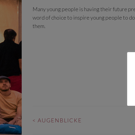
Many young people is having their future pre
word of choice to inspire young people to do
them.
BEITRAGS-
<
AUGENBLICKE
NAVIGATION