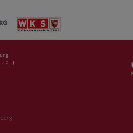
urg
 - E.U.
zburg
.