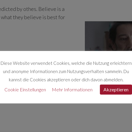
dicted by othes. Believe is a
 what they believe is best for
Diese Website verwendet Cookies, welche die Nutzung erleichtern
und anonyme Informationen zum Nutzungsverhalten sammeln. Du
kannst die Cookies akzeptieren oder dich davon abmelden.
Cookie Einstellungen
Mehr Informationen
Akzeptieren