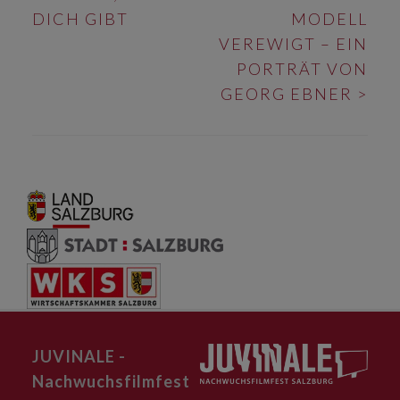
NAVIGATION
DICH GIBT
MODELL
VEREWIGT – EIN
PORTRÄT VON
GEORG EBNER
>
JUVINALE -
Nachwuchsfilmfest