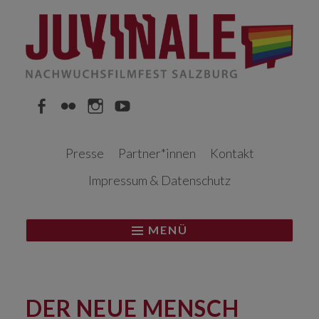
Springe
zum
Inhalt
Facebook
Flickr
Instagram
YouTube
Presse
Partner*innen
Kontakt
Impressum & Datenschutz
MENÜ
DER NEUE MENSCH