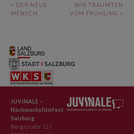
BEITRAGS-
<
DER NEUE
WIR TRÄUMTEN
NAVIGATION
MENSCH
VOM FRÜHLING
>
JUVINALE -
Nachwuchsfilmfest
Salzburg
Bergstraße 12 |