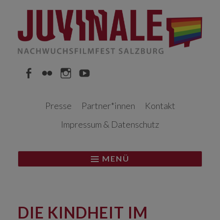
Springe
zum
Inhalt
Facebook
Flickr
Instagram
YouTube
Presse
Partner*innen
Kontakt
Impressum & Datenschutz
MENÜ
DIE KINDHEIT IM