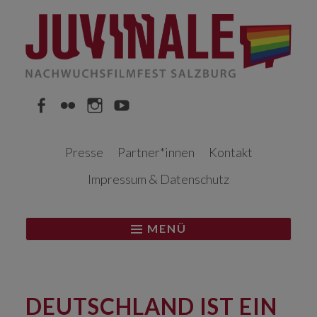
Springe
zum
Inhalt
Facebook
Flickr
Instagram
YouTube
Presse
Partner*innen
Kontakt
Impressum & Datenschutz
MENÜ
DEUTSCHLAND IST EIN