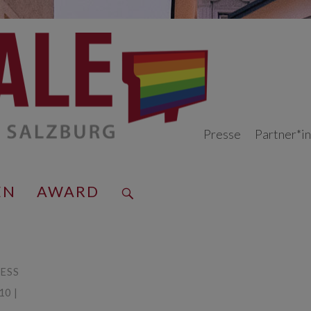
Presse
Partner*i
EN
AWARD
ESS
10 |