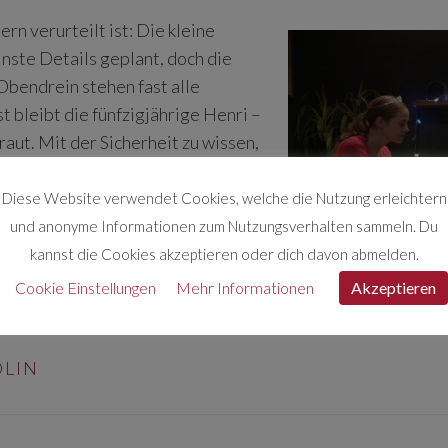
rn verurteilt ist: Die kleine
inste Details geplant, doch die
. Obendrein stehen fast alle
 bleibt die fünfzigjährige Henri –
raut. Mit der Sicherheit zu wissen,
rsucht jede der drei Frauen den
en Umständen ist das Desaster
Diese Website verwendet Cookies, welche die Nutzung erleichtern
und anonyme Informationen zum Nutzungsverhalten sammeln. Du
kannst die Cookies akzeptieren oder dich davon abmelden.
Cookie Einstellungen
Mehr Informationen
Akzeptieren
OLIN