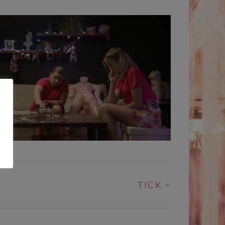
TICK
>