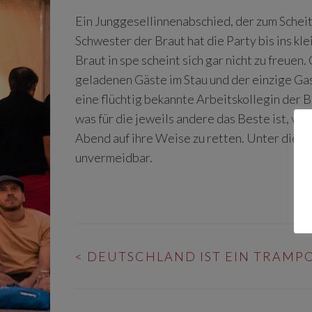
Ein Junggesellinnenabschied, der zum Scheite
Schwester der Braut hat die Party bis ins kle
Braut in spe scheint sich gar nicht zu freuen
geladenen Gäste im Stau und der einzige Gast
eine flüchtig bekannte Arbeitskollegin der B
was für die jeweils andere das Beste ist, ve
Abend auf ihre Weise zu retten. Unter dies
unvermeidbar.
BEITRAGS-
<
DEUTSCHLAND IST EIN TRAMP
NAVIGATION