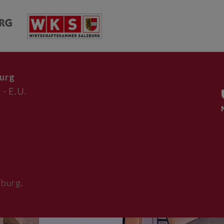
urg
 - E.U.
zburg
.