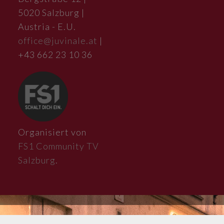
5020 Salzburg |
Austria - E.U.
office@juvinale.at
|
+43 662 23 10 36
Organisiert von
FS1 Community TV
Salzburg
.