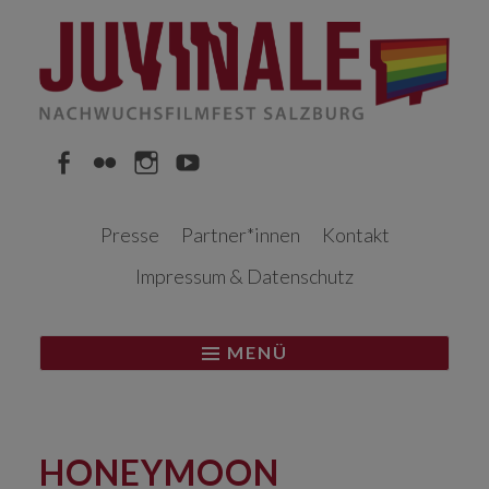
Springe
zum
Inhalt
Facebook
Flickr
Instagram
YouTube
Presse
Partner*innen
Kontakt
Impressum & Datenschutz
MENÜ
HONEYMOON