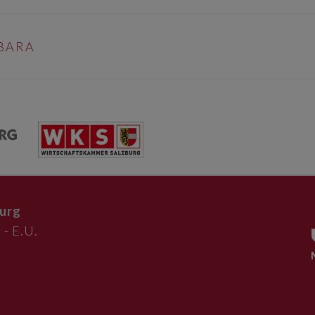
BARA
urg
 - E.U.