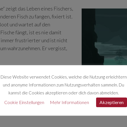
me“ zeigt das Leben eines Fischers,
nderen Fisch zu fangen, fixiert ist.
Boot und wartet auf den
ische fängt, ist es nie damit
 immer frustrierter und ist nicht
rum wahrzunehmen. Er vergisst,
zeit an der Fachhochschule
Diese Website verwendet Cookies, welche die Nutzung erleichtern
erstudium in MultiMediaArt
und anonyme Informationen zum Nutzungsverhalten sammeln. Du
t der Kurzfilm „How to wait for a
kannst die Cookies akzeptieren oder dich davon abmelden.
Animationsprojekt. Der gesamte
ationen bis zur Animation von ihr umgesetzt.
Cookie Einstellungen
Mehr Informationen
Akzeptieren