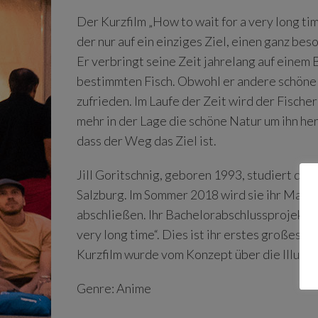
Der Kurzfilm „How to wait for a very long ti
der nur auf ein einziges Ziel, einen ganz beso
Er verbringt seine Zeit jahrelang auf einem 
bestimmten Fisch. Obwohl er andere schöne F
zufrieden. Im Laufe der Zeit wird der Fischer
mehr in der Lage die schöne Natur um ihn he
dass der Weg das Ziel ist.
Jill Goritschnig, geboren 1993, studiert der
Salzburg. Im Sommer 2018 wird sie ihr Mast
abschließen. Ihr Bachelorabschlussprojekt is
very long time“. Dies ist ihr erstes großes 
Kurzfilm wurde vom Konzept über die Illustr
Genre: Anime