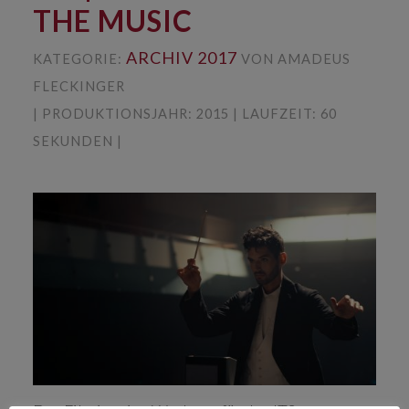
THE MUSIC
ARCHIV 2017
KATEGORIE:
VON AMADEUS
FLECKINGER
| PRODUKTIONSJAHR: 2015 | LAUFZEIT: 60
SEKUNDEN |