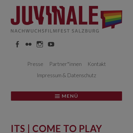
Springe
zum
Inhalt
Facebook
Flickr
Instagram
YouTube
Presse
Partner*innen
Kontakt
Impressum & Datenschutz
MENÜ
ITS | COME TO PLAY