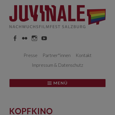
Springe
zum
Inhalt
Facebook
Flickr
Instagram
YouTube
Presse
Partner*innen
Kontakt
Impressum & Datenschutz
MENÜ
KOPFKINO