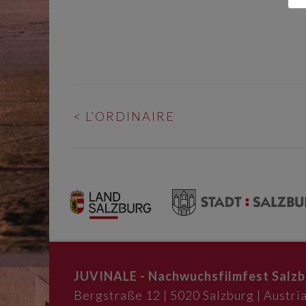
BEITRAGS-
<
L’ORDINAIRE
NAVIGATION
JUVINALE - Nachwuchsfilmfest Salzb
Bergstraße 12 | 5020 Salzburg | Austria