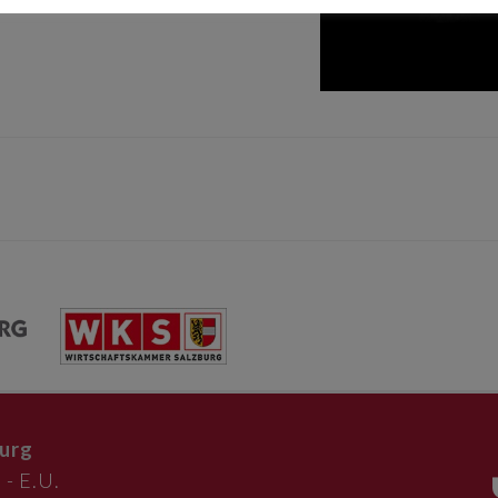
urg
 - E.U.