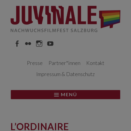
Springe
zum
Inhalt
Facebook
Flickr
Instagram
YouTube
Presse
Partner*innen
Kontakt
Impressum & Datenschutz
MENÜ
L’ORDINAIRE