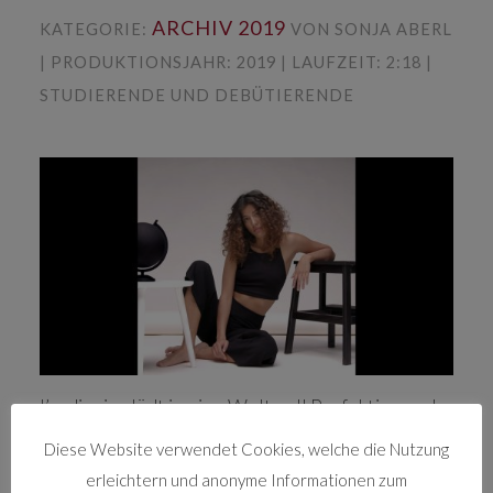
ARCHIV 2019
KATEGORIE:
VON SONJA ABERL
| PRODUKTIONSJAHR: 2019 | LAUFZEIT: 2:18 |
STUDIERENDE UND DEBÜTIERENDE
l’ordinaire lädt in eine Welt voll Perfektion und
Schein ein. Eine junge Frau präsentiert sich der
Diese Website verwendet Cookies, welche die Nutzung
Kamera, zeigt verschiedenste Facetten, um am
erleichtern und anonyme Informationen zum