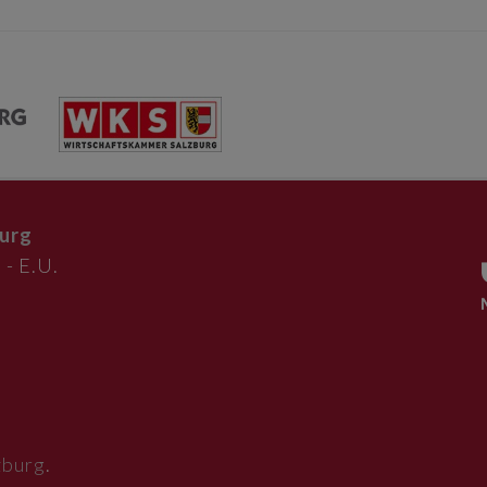
urg
 - E.U.
zburg
.