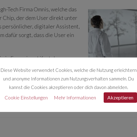
 High-Tech Firma Omnis, welche das
er Chip, der dem User direkt unter
 persönlicher, digitaler Assistent,
 dafür sorgt, dass die User ein
e in Form eines Lifestyle
iben, ob es sich hierbei um ein
Diese Website verwendet Cookies, welche die Nutzung erleichtern
 Stufe der technischen
und anonyme Informationen zum Nutzungsverhalten sammeln. Du
pen, ob er sich nicht wirklich ein Omnis Fi zulegen soll, t
kannst die Cookies akzeptieren oder dich davon abmelden.
Cookie Einstellungen
Mehr Informationen
Akzeptieren