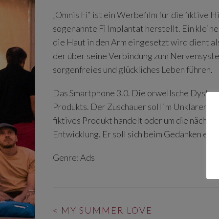
„Omnis Fi“ ist ein Werbefilm für die fiktive
sogenannte Fi Implantat herstellt. Ein klein
die Haut in den Arm eingesetzt wird dient als
der über seine Verbindung zum Nervensystem
sorgenfreies und glückliches Leben führen.
Das Smartphone 3.0. Die orwellsche Dystopi
Produkts. Der Zuschauer soll im Unklaren ble
fiktives Produkt handelt oder um die nächste
Entwicklung. Er soll sich beim Gedanken ertap
Genre: Ads
BEITRAGS-
<
MY SUMMER LOVE