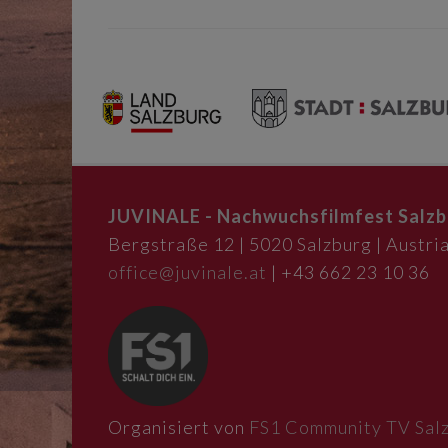
NAVIGATION
JUVINALE - Nachwuchsfilmfest Salzb
Bergstraße 12 | 5020 Salzburg | Austria
office@juvinale.at
| +43 662 23 10 36
Organisiert von
FS1 Community TV Sal