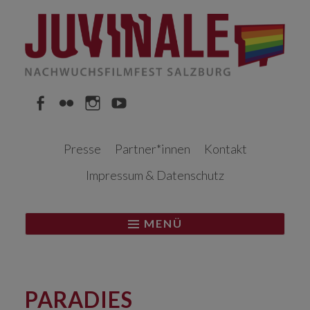
Springe
zum
Inhalt
Facebook
Flickr
Instagram
YouTube
Presse
Partner*innen
Kontakt
Impressum & Datenschutz
MENÜ
PARADIES