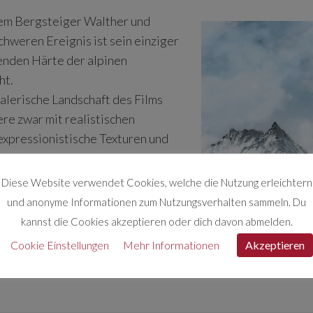
dem Bergsteiger Walther und
chweren Ereignis ist sein einziger
enden Härte der alpinen
ht.
lerische Landschaft des Films
re zwar mit realistischen
expressionistische Texturen und
 einen eigenständigen Stil zu
onus des westlichen Mainstream-
Diese Website verwendet Cookies, welche die Nutzung erleichtern
urch visuelle Methoden
und anonyme Informationen zum Nutzungsverhalten sammeln. Du
hen Erinnerung, Wahn und
kannst die Cookies akzeptieren oder dich davon abmelden.
Cookie Einstellungen
Mehr Informationen
Akzeptieren