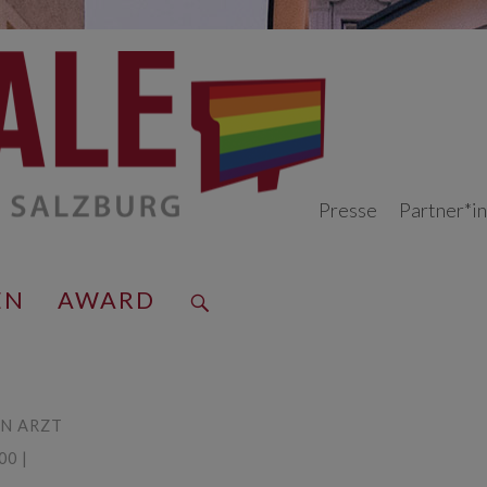
Presse
Partner*i
EN
AWARD
N ARZT
00 |