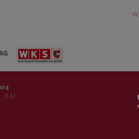
W
urg
 - E.U.