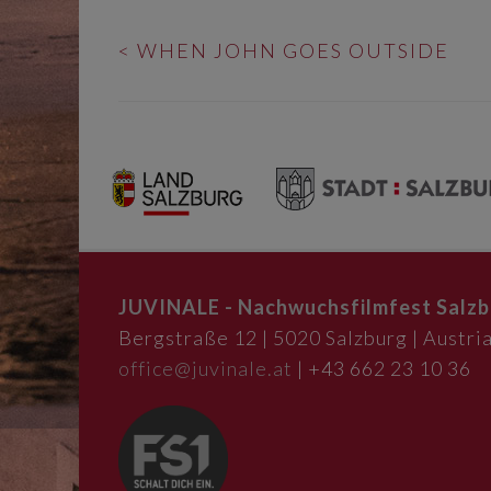
BEITRAGS-
<
WHEN JOHN GOES OUTSIDE
NAVIGATION
JUVINALE - Nachwuchsfilmfest Salzb
Bergstraße 12 | 5020 Salzburg | Austria
office@juvinale.at
| +43 662 23 10 36