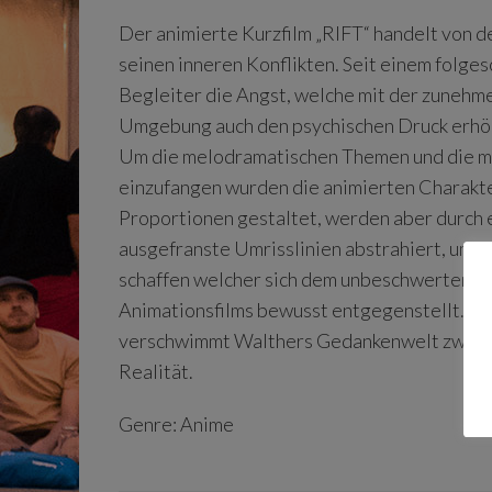
Der animierte Kurzfilm „RIFT“ handelt von 
seinen inneren Konflikten. Seit einem folges
Begleiter die Angst, welche mit der zunehm
Umgebung auch den psychischen Druck erhö
Um die melodramatischen Themen und die ma
einzufangen wurden die animierten Charakte
Proportionen gestaltet, werden aber durch 
ausgefranste Umrisslinien abstrahiert, um so
schaffen welcher sich dem unbeschwerten T
Animationsfilms bewusst entgegenstellt. D
verschwimmt Walthers Gedankenwelt zwisc
Realität.
Genre: Anime