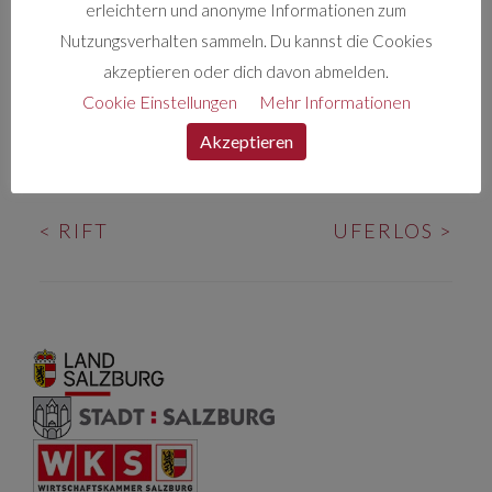
erleichtern und anonyme Informationen zum
befragt. Eine philosophische Klangreise in 4-
Nutzungsverhalten sammeln. Du kannst die Cookies
Kanal Audioqualität.
akzeptieren oder dich davon abmelden.
Cookie Einstellungen
Mehr Informationen
Genre: Doku
Akzeptieren
BEITRAGS-
<
RIFT
UFERLOS
>
NAVIGATION