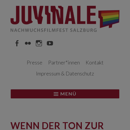
Springe
zum
Inhalt
Facebook
Flickr
Instagram
YouTube
Presse
Partner*innen
Kontakt
Impressum & Datenschutz
MENÜ
WENN DER TON ZUR