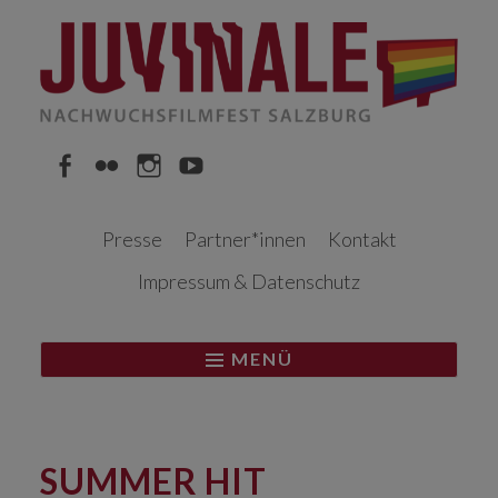
Springe
zum
Inhalt
Facebook
Flickr
Instagram
YouTube
Presse
Partner*innen
Kontakt
Impressum & Datenschutz
MENÜ
SUMMER HIT